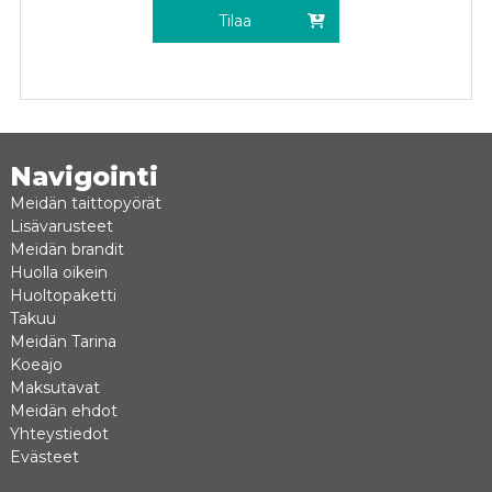
Tilaa
Navigointi
Meidän taittopyörät
Lisävarusteet
Meidän brandit
Huolla oikein
Huoltopaketti
Takuu
Meidän Tarina
Koeajo
Maksutavat
Meidän ehdot
Yhteystiedot
Evästeet