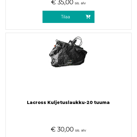
€
35,00
sis. alv
Tilaa
Lacross Kuljetuslaukku-20 tuuma
€
30,00
sis. alv