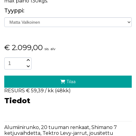
max paino 130kgs.
Tyyppi:
€
2.099,00
sis. alv
Tilaa
RESURS € 59,39 / kk (48kk)
Tiedot
Alumiinirunko, 20 tuuman renkaat, Shimano 7
ketjuvaihdetta, Tektro Levy-jarrut, jousitettu