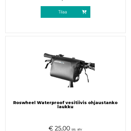
Tilaa
Roswheel Waterproof vesitiivis ohjaustanko
laukku
€
25,00
sis. alv