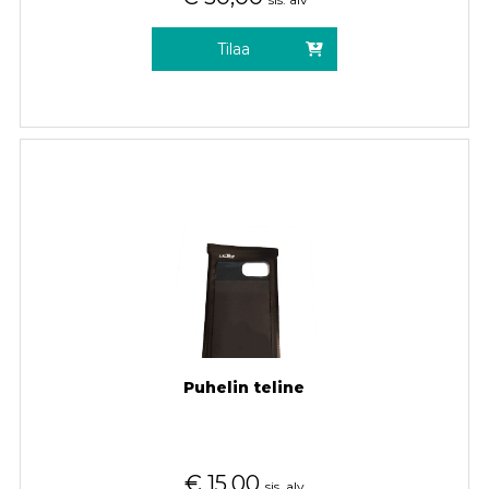
Tilaa
Puhelin teline
€
15,00
sis. alv