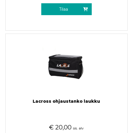
Tilaa
Lacross ohjaustanko laukku
€
20,00
sis. alv