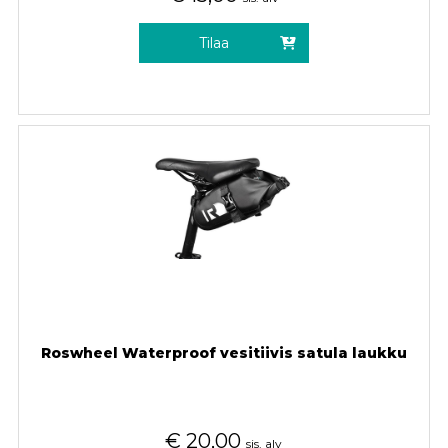
Tilaa
Roswheel Waterproof vesitiivis satula laukku
€
20,00
sis. alv