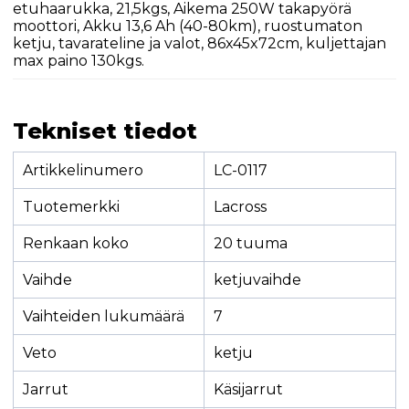
etuhaarukka, 21,5kgs, Aikema 250W takapyörä
moottori, Akku 13,6 Ah (40-80km), ruostumaton
ketju, tavarateline ja valot, 86x45x72cm, kuljettajan
max paino 130kgs.
Tekniset tiedot
Artikkelinumero
LC-0117
Tuotemerkki
Lacross
Renkaan koko
20 tuuma
Vaihde
ketjuvaihde
Vaihteiden lukumäärä
7
Veto
ketju
Jarrut
Käsijarrut