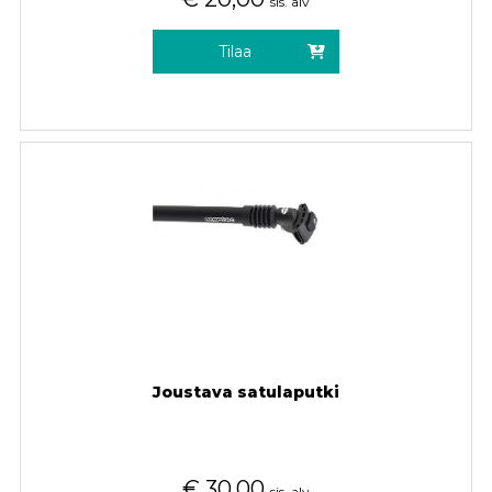
sis. alv
Tilaa
Joustava satulaputki
€
30,00
sis. alv