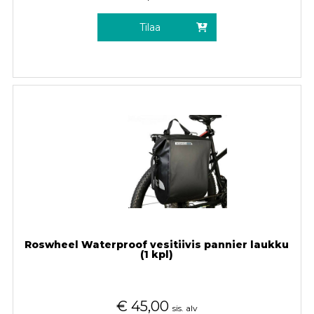
Tilaa
Roswheel Waterproof vesitiivis pannier laukku
(1 kpl)
€
45,00
sis. alv