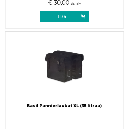
€
30,00
sis. alv
Tilaa
Basil Pannierlaukut XL (35 litraa)