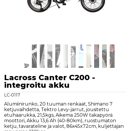
Lacross Canter C200 -
integroitu akku
LC-0117
Alumiinirunko, 20 tuuman renkaat, Shimano 7
ketjuvaihdetta, Tektro Levy-jarrut, jousitettu
etuhaarukka, 21,5kgs, Aikema 250W takapyörä
moottori, Akku 13,6 Ah (40-80km), ruostumaton
ketju, tavarateline ja valot, 86x45x72cm, kuljettajan