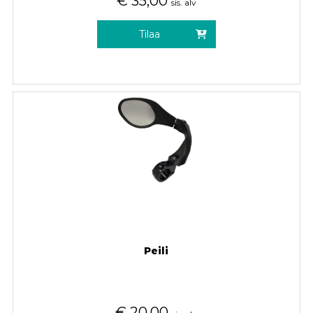
€
35,00
sis. alv
Tilaa
Peili
€
20,00