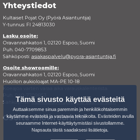
Yhteystiedot
Kultaiset Pojat Oy (Pyörä Asiantuntija)
Y-tunnus: FI 24813030
Lasku osoite:
Oravannahkatori 1, 02120 Espoo, Suomi
Puh. 040-7709853
Sähköposti:
asiakaspalvelu@pyora-asiantuntija.fi
Osoite showroomille:
Oravannahkatori 1, 02120 Espoo, Suomi
Huollon aukioloajat MA-PE 10-18
Koeajoa varten varaa aika varauskalenterista.
Puh. 040-7709853
Tämä sivusto käyttää evästeitä
Sähköposti:
asiakaspalvelu@pyora-asiantuntija.fi
Auttaaksemme sinua paremmin ja henkilökohtaisemmin
Osoite showroomille
käytämme evästeitä ja vastaavia tekniikoita. Evästeiden avulla
seuraamme Internet-käyttäytymistäsi sivustollamme.
Napsauta tästä saadaksesi lisätietoja
.